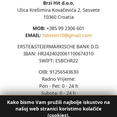
Brzi Hit d.o.o,
Ulica Krešimira Kovačevića 2, Sesvete
10360 Croatia
MOB:
+385 99 2306 601
EMAIL
:
hdosen10@gmail.com
ERSTE&STEIERMÄRKISCHE BANK D.D.
IBAN: HR2424020061100674310
SWIFT: ESBCHR22
OIB: 91256543630
Radno Vrijeme:
Pon - Pet: 0 - 24 h
Subota: 0 - 24 h
Nedjelja: 0 - 24 h
Kako bismo Vam pružili najbolje iskustvo na
našoj web stranici koristimo kolačiće
(cookies).